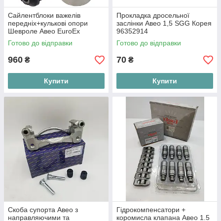
Сайлентблоки важелів
Прокладка дросельної
передніх+кулькові опори
заслінки Авео 1,5 SGG Корея
Шевроле Авео EuroEx
96352914
Угорщина
Готово до відправки
Готово до відправки
960
70
₴
₴
Купити
Купити
Скоба супорта Авео з
Гідрокомпенсатори +
направляючими та
коромисла клапана Авео 1.5