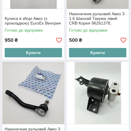
Наконечник рульовий Авео 3
Кулиса в зборі Авео (з
1.6 Шанхай Такума лівий
прокладкою) EuroEx Венгрия
CRB Корея 96261378,
13125121
Готово до відправки
Готово до відправки
950
500
₴
₴
Купити
Купити
Наконечник рульовий Авео 3