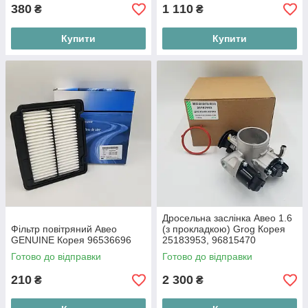
380
1 110
₴
₴
Купити
Купити
Дросельна заслінка Авео 1.6
Фільтр повітряний Авео
(з прокладкою) Grog Корея
GENUINE Корея 96536696
25183953, 96815470
Готово до відправки
Готово до відправки
210
2 300
₴
₴