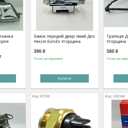
еханіка
Замок передній двері лівий Део
Трапеція Д
орея
Нексія EuroEx Угорщина
Угорщина
390 ₴
580 ₴
т
Готово до відправки
Готово до відп
Купити
97266
109348