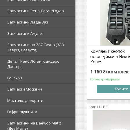
Запчастини Рено Логан/Logan
Запчастини Лада/Ваз
Запчастини Амулет
Запчастини на ZAZ Tavria (ЗАЗ
Таврія, Славута)
Комплект кнопок
склопідіймача Некс
Деталі Рено Логан, Сандеро,
Корея
Дастер.
1 160 ₴/комплек
ГАЗ/УАЗ
Готово до відправки
Купити
Запчасти Москвич
Мастило, домкрати
112199
Гофри глушника
Запчастини на Daewoo Matiz
(Деу Матіз)