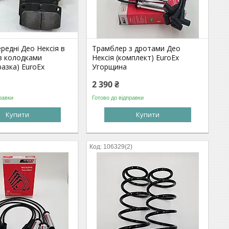
редні Део Нексія в
Трамблер з дротами Део
 з колодками
Нексія (комплект) EuroEx
разка) EuroEx
Угорщина
2 390 ₴
равки
Готово до відправки
Купити
Купити
106329(2)