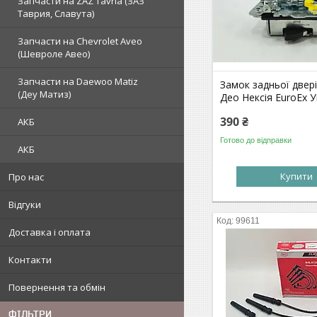
Запчасти на ZAZ Tavria (ЗАЗ
Таврия, Славута)
Запчасти на Chevrolet Aveo
(Шевроле Авео)
Запчасти на Daewoo Matiz
Замок задньої двер
(Деу Матиз)
Део Нексія EuroEx 
390 ₴
АКБ
Готово до відправки
АКБ
Купити
Про нас
Відгуки
99611
Доставка і оплата
Контакти
Повернення та обмін
ФІЛЬТРИ