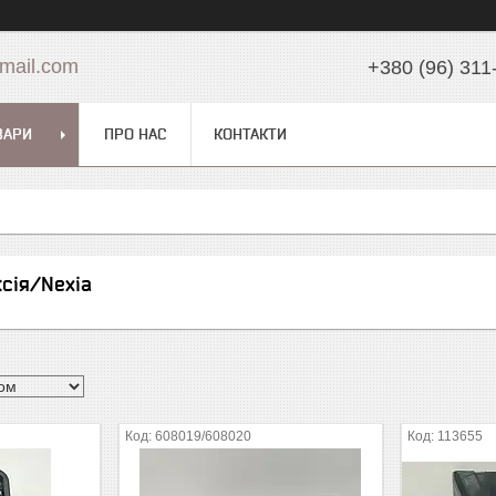
mail.com
+380 (96) 311
ВАРИ
ПРО НАС
КОНТАКТИ
сія/Nexia
608019/608020
113655