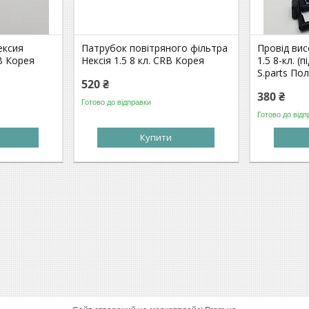
ексия
Патрубок повітряного фільтра
Провід вис
B Корея
Нексія 1.5 8 кл. CRB Корея
1.5 8-кл. (
S.parts По
520 ₴
380 ₴
Готово до відправки
Готово до відп
Купити