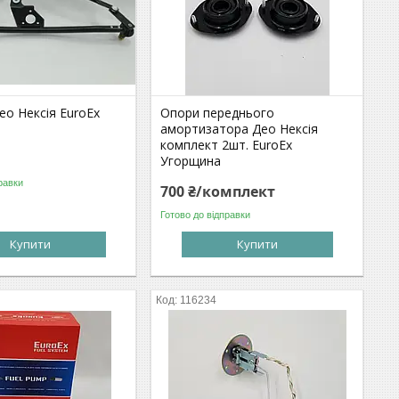
ео Нексія EuroEx
Опори переднього
амортизатора Део Нексія
комплект 2шт. EuroEx
Угорщина
равки
700 ₴/комплект
Готово до відправки
Купити
Купити
116234