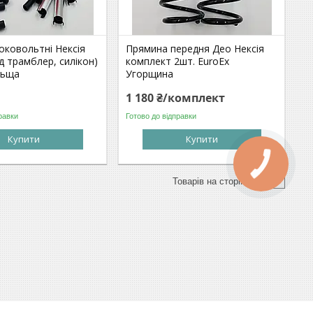
оковольтні Нексія
Прямина передня Део Нексія
під трамблер, силікон)
комплект 2шт. EuroEx
льща
Угорщина
1 180 ₴/комплект
равки
Готово до відправки
Купити
Купити