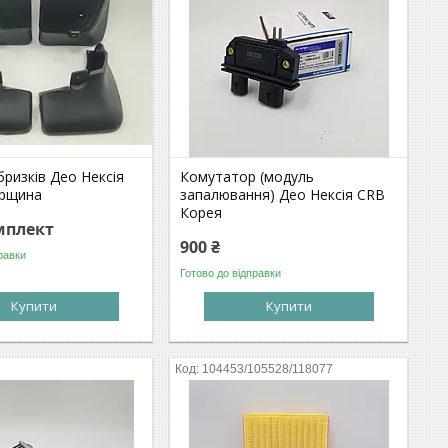
ризків Део Нексія
Комутатор (модуль
орщина
запалювання) Део Нексія CRB
Корея
мплект
900 ₴
равки
Готово до відправки
Купити
Купити
104453/105528/118077