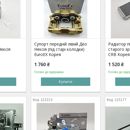
Супорт передній лівий Део
Радіатор п
ексія
Нексія (під старі колодки)
старого зр
EuroEX Корея
CRB Корея
1 760 ₴
1 520 ₴
Готово до відправки
Готово до відп
Купити
112213
115177