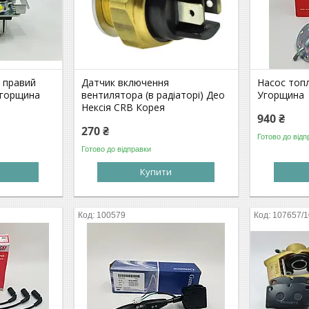
і правий
Датчик включення
Насос топ
Угорщина
вентилятора (в радіаторі) Део
Угорщина
Нексія CRB Корея
940 ₴
270 ₴
Готово до відп
Готово до відправки
Купити
100579
107657/