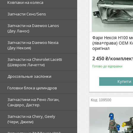
Ковпаки на колеса
Запчасти Сенс/Sens
Запчасти на Daewoo Lanos
(Деу Ланос)
Фари Нексія Н100 м
Запчасти на Daewoo Nexia
(ліва+права) OEM К
(Деу Нексия)
оригінал
2 450 ₴/комплек
Запчасти на Chevrolet Lacetti
(Шевроле Лачетти)
Готово до відправки
Дроссельные заслонки
Купити
Головки блока цилиндров
Запчастини на Рено Логан,
109500
Сандеро, Дастер.
Запчасти на Chery, Geely
(Чери, Джили)