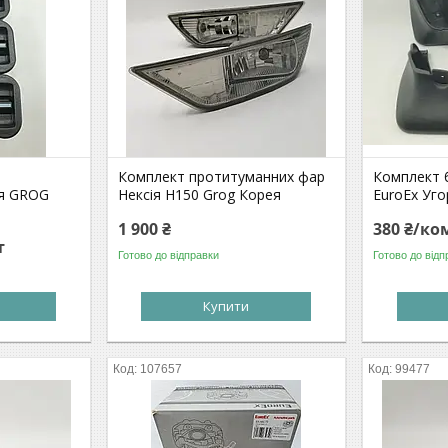
Комплект протитуманних фар
Комплект б
ія GROG
Нексія Н150 Grog Корея
EuroEx Уг
1 900 ₴
380 ₴/ко
т
Готово до відправки
Готово до відп
Купити
107657
99477