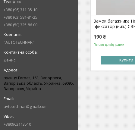
+380 (96) 311-35-10
+380 (63) 581-81-25
Замок багажника Н
+380 (50) 325-86-00
фиксатор (низ.) CR
190 ₴
"AUTOTECHNAR"
Готово до відправки
Денис
Купити
вулиця Гоголя, 163, Запоріжжя,
Запорізька область, Украина, 69095,
Запоріжжя, Україна
avtotechnar@gmail.com
+380963113510