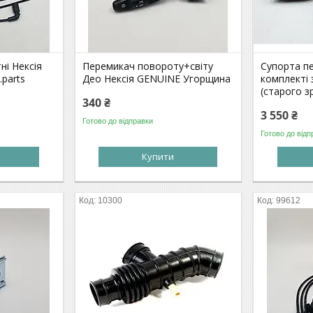
ні Нексія
Перемикач повороту+світу
Супорта пе
.parts
Део Нексія GENUINE Угорщина
комплекті
(старого з
340 ₴
3 550 ₴
Готово до відправки
Готово до відп
Купити
10300
99612