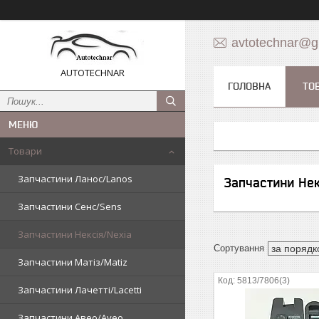
avtotechnar@g
AUTOTECHNAR
ГОЛОВНА
ТО
Товари
Запчастини Ланос/Lanos
Запчастини Нек
Запчастини Сенс/Sens
Запчастини Нексія/Nexia
Запчастини Матіз/Matiz
5813/7806(3)
Запчастини Лачетті/Lacetti
Запчастини Авео/Aveo