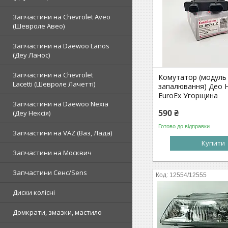
Запчастини на Chevrolet Aveo
(Шевроле Авео)
Запчастини на Daewoo Lanos
(Деу Ланос)
Запчастини на Chevrolet
Комутатор (модуль
Lacetti (Шевроле Лачетті)
запалювання) Део Н
EuroEx Угорщина
Запчастини на Daewoo Nexia
590 ₴
(Деу Нексія)
Готово до відправки
Запчастини на VAZ (Ваз, Лада)
Купити
Запчастини на Москвич
Запчастини Сенс/Sens
12554/12555
Диски колісні
Домкрати, змазки, мастило