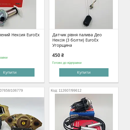
лений Нексия EuroEx
Датчик рівня палива Део
Нексія (3 болти) EuroEx
Угорщина
450 ₴
равки
Готово до відправки
Купити
Купити
107658/106779
112607/99612