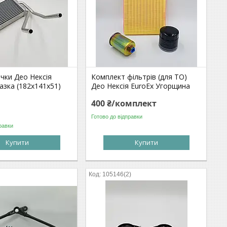
ічки Део Нексія
Комплект фільтрів (для ТО)
азка (182х141х51)
Део Нексія EuroEx Угорщина
400 ₴/комплект
Готово до відправки
равки
Купити
Купити
105146(2)