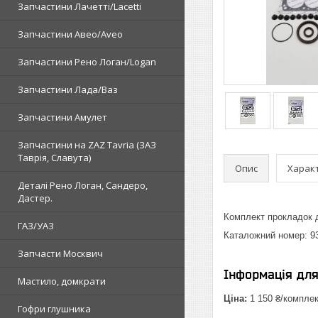
Запчастини Лачетті/Lacetti
Запчастини Авео/Aveo
Запчастини Рено Логан/Logan
Запчастини Лада/Ваз
Запчастини Амулет
Запчастини на ZAZ Tavria (ЗАЗ
Таврія, Славута)
Опис
Харак
Деталі Рено Логан, Сандеро,
Дастер.
Комплект прокладок 
ГАЗ/УАЗ
Каталожний номер: 9
Запчасти Москвич
Інформація дл
Мастило, домкрати
Ціна:
1 150 ₴/компле
Гофри глушника