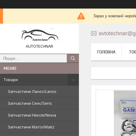
Зараз у компанії нероб
avtotechnar@g
AUTOTECHNAR
ГОЛОВНА
ТО
Товари
Запчастини Ланос/Lanos
Запчастини Сенс/Sens
Запчастини Нексія/Nexia
Запчастини Матіз/Matiz