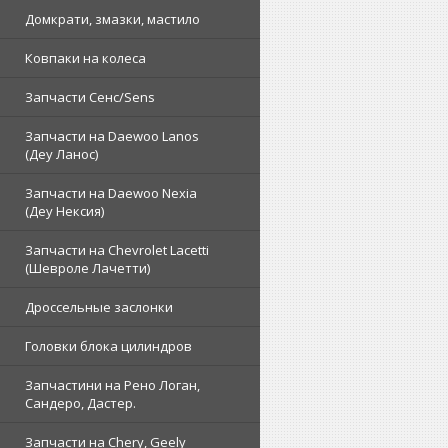
Домкрати, змазки, мастило
Ковпаки на колеса
Запчасти Сенс/Sens
Запчасти на Daewoo Lanos
(Деу Ланос)
Запчасти на Daewoo Nexia
(Деу Нексия)
Запчасти на Chevrolet Lacetti
(Шевроле Лачетти)
Дроссельные заслонки
Головки блока цилиндров
Запчастини на Рено Логан,
Сандеро, Дастер.
Запчасти на Chery, Geely