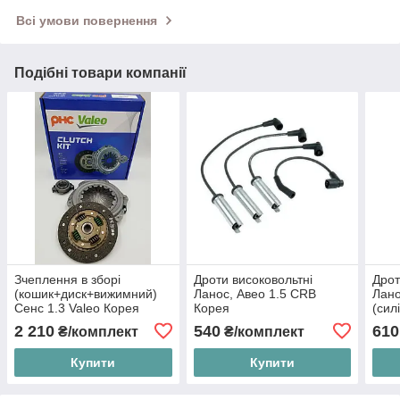
Всі умови повернення
Подібні товари компанії
Зчеплення в зборі
Дроти високовольтні
Дрот
(кошик+диск+вижимний)
Ланос, Авео 1.5 CRB
Лано
Сенс 1.3 Valeo Корея
Корея
(сил
(оригінал)
2 210
540
610
₴/комплект
₴/комплект
Купити
Купити