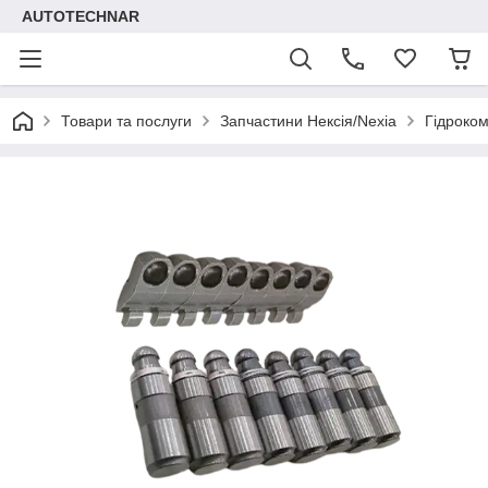
AUTOTECHNAR
Товари та послуги
Запчастини Нексія/Nexia
Гідроком