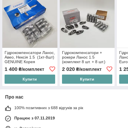
Гідрокомпенсатори Ланос,
Гідрокомпенсатори +
Гідр
Авео, Нексія 1.5 (1кт-8шт)
рокери Ланос 1.5
Лано
GENUINE Корея
(комплект 8 шт. + 8 шт.)
Euro
EuroEx Угорщина
1 400
2 020
1 2
₴/комплект
₴/комплект
Купити
Купити
Про нас
100% позитивних з 688 відгуків за рік
Працює з 07.11.2019