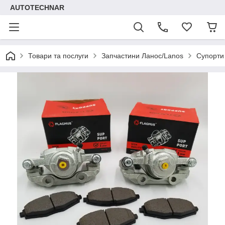
AUTOTECHNAR
Товари та послуги
Запчастини Ланос/Lanos
Супорти 