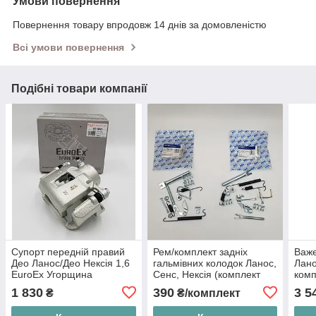
Умови повернення
Повернення товару впродовж 14 днів за домовленістю
Всі умови повернення
Подібні товари компанії
Супорт передній правий
Рем/комплект задніх
Важе
Део Ланос/Део Нексія 1,6
гальмівних колодок Ланос,
Лано
EuroEx Угорщина
Сенс, Нексія (комплект
комп
лівий+правий) CRB Корея
ліви
1 830
390
3 5
₴
₴/комплект