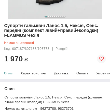
Супорти гальмівні Ланос 1.5, Нексія, Сенс.
передні (комплект лівий+правий+колодки)
FLAGMUS Чехія
Немає в наявності
Код: 607187/607188/106778
Роздріб
1 970
₴
Опис
Характеристики
Доставка
Оплата
Умови п
Опис
Супорти гальмівні Ланос 1.5, Нексія, Сенс. передні (комплект
лівий+правий+колодки) FLAGMUS Чехія
Номер за каталогом - 96273700, 96273701