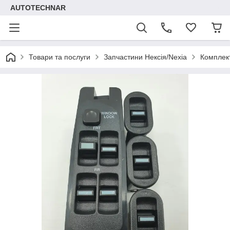
AUTOTECHNAR
Товари та послуги
Запчастини Нексія/Nexia
Комплек