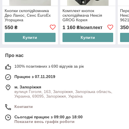
Кнопки склопідйомника
Комплект кнопок
Пере
Део Ланос, Сенс EuroEx
склопідіймача Нексія
Некс
Угорщина
GROG Корея
962
550
1 160
350
₴
₴/комплект
Купити
Купити
Про нас
100% позитивних з 690 відгуків за рік
Працює з 07.11.2019
м. Запоріжжя
вулиця Гоголя, 163, Запоріжжя, Запорізька область,
Украина, 69095, Запоріжжя, Україна
Контакти
Сьогодні працює з 09:00 до 18:00
Показати весь графік роботи