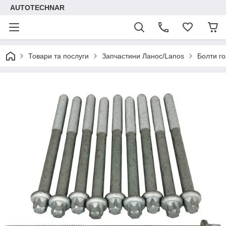
AUTOTECHNAR
Товари та послуги
Запчастини Ланос/Lanos
Болти г