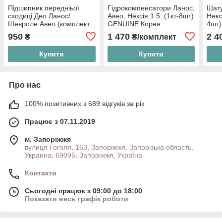
Підшипник передніьої
Гідрокомпенсатори Ланос,
Шату
сходиці Део Ланос/
Авео, Нексія 1.5 (1кт-8шт)
Некс
Шевроле Авео (комплект
GENUINE Корея
4шт
2 шт.) CRB Корея
950
1 470
2 4
₴
₴/комплект
Купити
Купити
Про нас
100% позитивних з 689 відгуків за рік
Працює з 07.11.2019
м. Запоріжжя
вулиця Гоголя, 163, Запоріжжя, Запорізька область,
Украина, 69095, Запоріжжя, Україна
Контакти
Сьогодні працює з 09:00 до 18:00
Показати весь графік роботи