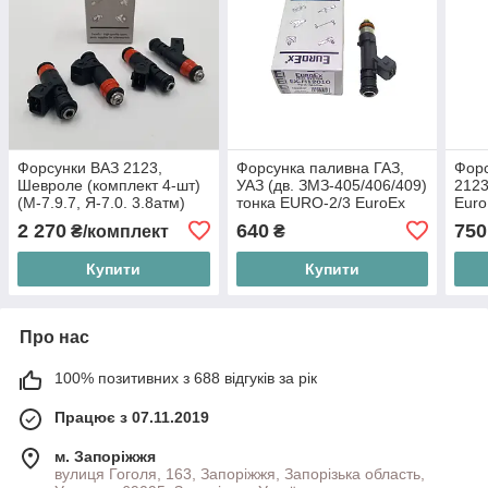
Форсунки ВАЗ 2123,
Форсунка паливна ГАЗ,
Форс
Шевроле (комплект 4-шт)
УАЗ (дв. ЗМЗ-405/406/409)
2123
(М-7.9.7, Я-7.0. 3.8атм)
тонка EURO-2/3 EuroEx
Euro
EuroEx Угорщина
Угорщина 0280158107,
028
2 270
640
750
₴/комплект
₴
EX-FI12010
Купити
Купити
Про нас
100% позитивних з 688 відгуків за рік
Працює з 07.11.2019
м. Запоріжжя
вулиця Гоголя, 163, Запоріжжя, Запорізька область,