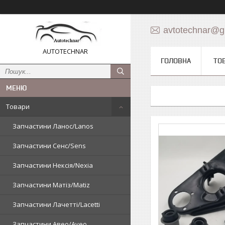
avtotechnar@g
AUTOTECHNAR
ГОЛОВНА
ТО
Товари
Запчастини Ланос/Lanos
Запчастини Сенс/Sens
Запчастини Нексія/Nexia
Запчастини Матіз/Matiz
Запчастини Лачетті/Lacetti
Запчастини Авео/Aveo