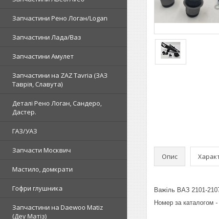
Запчастини Рено Логан/Logan
Запчастини Лада/Ваз
Запчастини Амулет
Запчастини на ZAZ Tavria (ЗАЗ
Таврія, Славута)
Деталі Рено Логан, Сандеро,
Дастер.
ГАЗ/УАЗ
Запчасти Москвич
Опис
Харак
Мастило, домкрати
Гофри глушника
Важіль ВАЗ 2101-2107
Номер за каталогом -
Запчастини на Daewoo Matiz
(Деу Матіз)