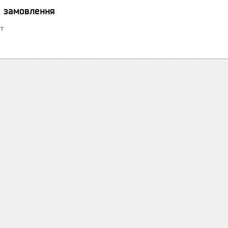
я замовлення
кт