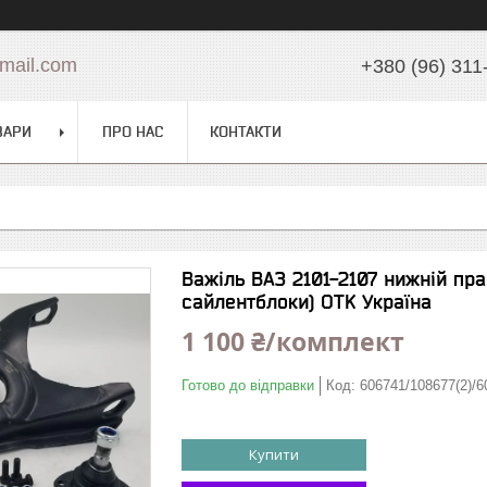
mail.com
+380 (96) 311
ВАРИ
ПРО НАС
КОНТАКТИ
Важіль ВАЗ 2101-2107 нижній пра
сайлентблоки) OTK Україна
1 100 ₴/комплект
Готово до відправки
Код:
606741/108677(2)/6
Купити