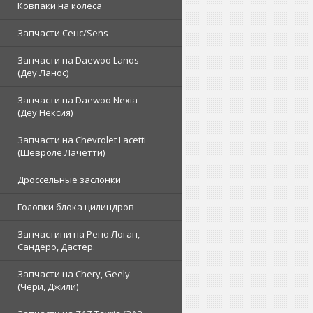
Ковпаки на колеса
Запчасти Сенс/Sens
Запчасти на Daewoo Lanos
(Деу Ланос)
Запчасти на Daewoo Nexia
(Деу Нексия)
Запчасти на Chevrolet Lacetti
(Шевроле Лачетти)
Дроссельные заслонки
Головки блока цилиндров
Запчастини на Рено Логан,
Сандеро, Дастер.
Запчасти на Chery, Geely
(Чери, Джили)