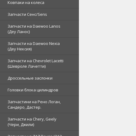
Ковпаки на колеса
Запчасти Сенс/Sens
Запчасти на Daewoo Lanos
(Деу Ланос)
Запчасти на Daewoo Nexia
(Деу Нексия)
Запчасти на Chevrolet Lacetti
(Шевроле Лачетти)
Дроссельные заслонки
Головки блока цилиндров
Запчастини на Рено Логан,
Сандеро, Дастер.
Запчасти на Chery, Geely
(Чери, Джили)