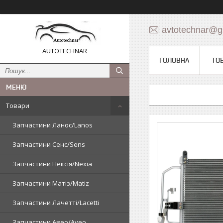
avtotechnar@g
AUTOTECHNAR
ГОЛОВНА
ТО
Товари
Запчастини Ланос/Lanos
Запчастини Сенс/Sens
Запчастини Нексія/Nexia
Запчастини Матіз/Matiz
Запчастини Лачетті/Lacetti
Запчастини Авео/Aveo