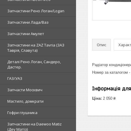
Запчастини Рено Логан/Logan
Запчастини Лада/Ваз
Запчастини Амулет
Опис
Харак
Запчастини на ZAZ Tavria (ЗАЗ
Таврія, Славута)
Деталі Рено Логан, Сандеро,
Радіатор кондиціонер
Дастер.
Номер за каталогом -
ГАЗ/УАЗ
Інформація дл
Запчасти Москвич
Ціна:
2 050 ₴
Мастило, домкрати
Гофри глушника
Запчастини на Daewoo Matiz
(Деу Матіз)