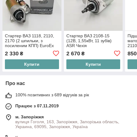
Стартер ВАЗ 1118, 2110,
Стартер ВАЗ 2108-15
Підш
2170 (2 шпильки, з
(12В, 1,55кВт, 11 зубів)
мато
посиленим КПП) EuroEx
ASR Чехія
2110
Угорщина 5702.3708,
(ком
2 330
2 670
850
₴
₴
2112-3708010
Купити
Купити
Про нас
100% позитивних з 689 відгуків за рік
Працює з 07.11.2019
м. Запоріжжя
вулиця Гоголя, 163, Запоріжжя, Запорізька область,
Украина, 69095, Запоріжжя, Україна