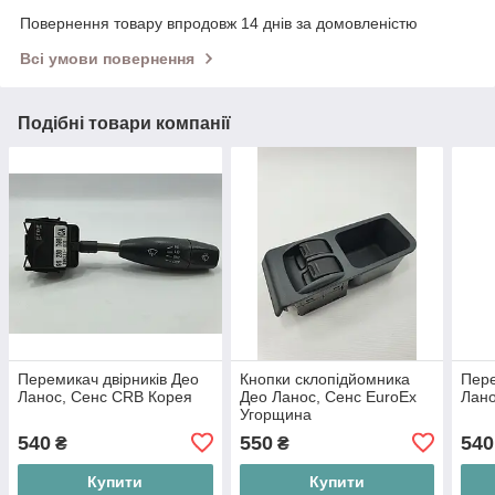
Повернення товару впродовж 14 днів за домовленістю
Всі умови повернення
Подібні товари компанії
Перемикач двірників Део
Кнопки склопідйомника
Пере
Ланос, Сенс CRB Корея
Део Ланос, Сенс EuroEx
Лано
Угорщина
540
550
540
₴
₴
Купити
Купити