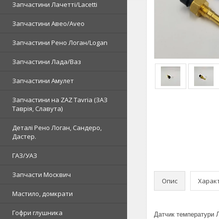
Запчастини Лачетті/Lacetti
Запчастини Авео/Aveo
Запчастини Рено Логан/Logan
Запчастини Лада/Ваз
Запчастини Амулет
Запчастини на ZAZ Tavria (ЗАЗ
Таврія, Славута)
Деталі Рено Логан, Сандеро,
Дастер.
ГАЗ/УАЗ
Запчасти Москвич
Опис
Харак
Мастило, домкрати
Гофри глушника
Датчик температури Л