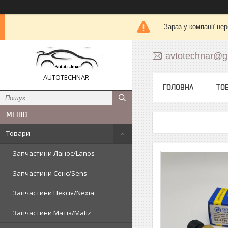
Зараз у компанії не
avtotechnar@g
AUTOTECHNAR
ГОЛОВНА
ТО
Товари
Запчастини Ланос/Lanos
Запчастини Сенс/Sens
Запчастини Нексія/Nexia
Запчастини Матіз/Matiz