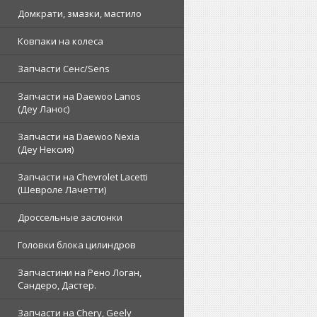
Домкрати, змазки, мастило
Ковпаки на колеса
Запчасти Сенс/Sens
Запчасти на Daewoo Lanos
(Деу Ланос)
Запчасти на Daewoo Nexia
(Деу Нексия)
Запчасти на Chevrolet Lacetti
(Шевроле Лачетти)
Дроссельные заслонки
Головки блока цилиндров
Запчастини на Рено Логан,
Сандеро, Дастер.
Запчасти на Chery, Geely