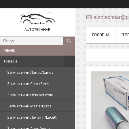
avtotechnar@g
AUTOTECHNAR
ГОЛОВНА
ТО
Товари
Запчастини Ланос/Lanos
Запчастини Сенс/Sens
Запчастини Нексія/Nexia
Запчастини Матіз/Matiz
Запчастини Лачетті/Lacetti
Запчастини Авео/Aveo