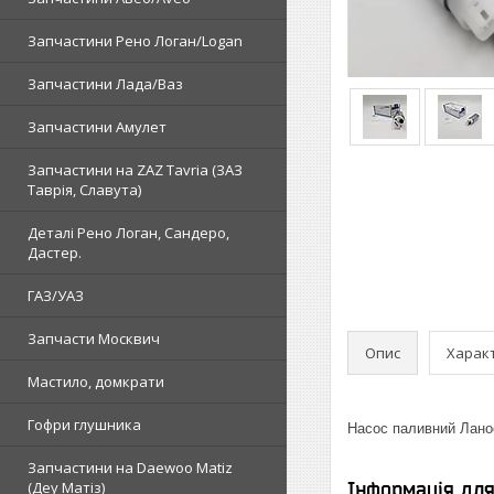
Запчастини Рено Логан/Logan
Запчастини Лада/Ваз
Запчастини Амулет
Запчастини на ZAZ Tavria (ЗАЗ
Таврія, Славута)
Деталі Рено Логан, Сандеро,
Дастер.
ГАЗ/УАЗ
Запчасти Москвич
Опис
Харак
Мастило, домкрати
Гофри глушника
Насос паливний Ланос
Запчастини на Daewoo Matiz
(Деу Матіз)
Інформація дл