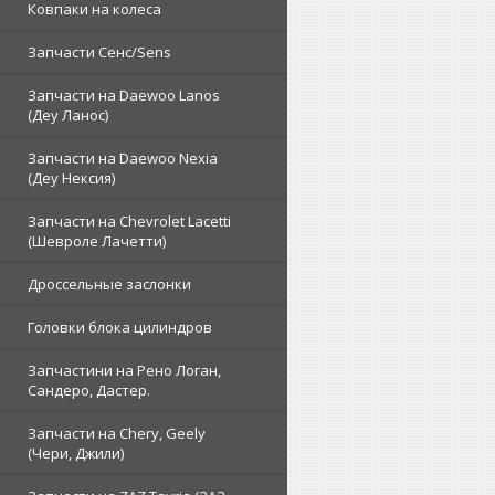
Ковпаки на колеса
Запчасти Сенс/Sens
Запчасти на Daewoo Lanos
(Деу Ланос)
Запчасти на Daewoo Nexia
(Деу Нексия)
Запчасти на Chevrolet Lacetti
(Шевроле Лачетти)
Дроссельные заслонки
Головки блока цилиндров
Запчастини на Рено Логан,
Сандеро, Дастер.
Запчасти на Chery, Geely
(Чери, Джили)