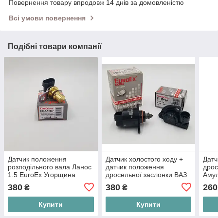
Повернення товару впродовж 14 днів за домовленістю
Всі умови повернення
Подібні товари компанії
Датчик положення
Датчик холостого ходу +
Датч
розподільного вала Ланос
датчик положення
дрос
1.5 EuroEx Угорщина
дросельної заслонки ВАЗ
Амул
94705176
2110-12 EuroEx Угорщина
480
380
380
260
₴
₴
2112-1148200
Купити
Купити