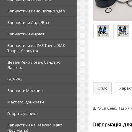
Запчастини Рено Логан/Logan
Запчастини Лада/Ваз
Запчастини Амулет
Запчастини на ZAZ Tavria (ЗАЗ
Таврія, Славута)
Деталі Рено Логан, Сандеро,
Дастер.
ГАЗ/УАЗ
Опис
Харак
Запчасти Москвич
Мастило, домкрати
ШРУСи Сенс, Таврія к
Гофри глушника
Інформація дл
Запчастини на Daewoo Matiz
(Деу Матіз)