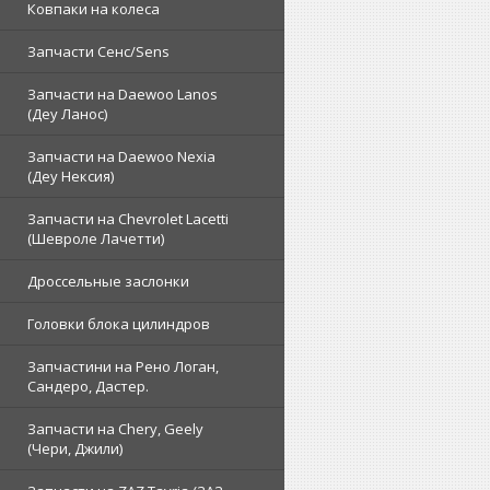
Ковпаки на колеса
Запчасти Сенс/Sens
Запчасти на Daewoo Lanos
(Деу Ланос)
Запчасти на Daewoo Nexia
(Деу Нексия)
Запчасти на Chevrolet Lacetti
(Шевроле Лачетти)
Дроссельные заслонки
Головки блока цилиндров
Запчастини на Рено Логан,
Сандеро, Дастер.
Запчасти на Chery, Geely
(Чери, Джили)