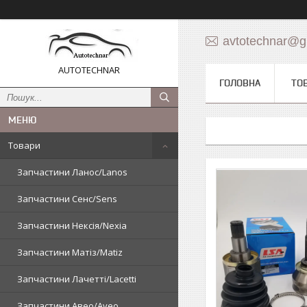
avtotechnar@g
AUTOTECHNAR
ГОЛОВНА
ТО
Товари
Запчастини Ланос/Lanos
Запчастини Сенс/Sens
Запчастини Нексія/Nexia
Запчастини Матіз/Matiz
Запчастини Лачетті/Lacetti
Запчастини Авео/Aveo