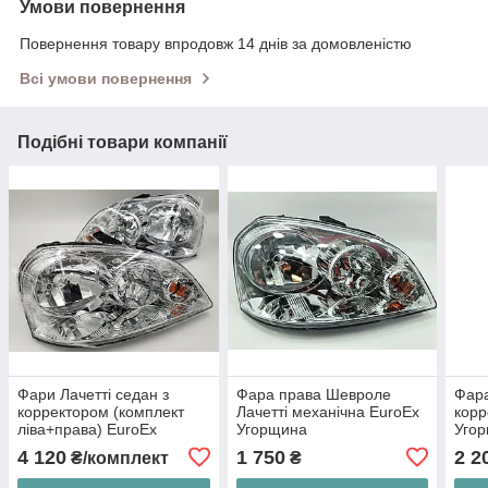
Умови повернення
Повернення товару впродовж 14 днів за домовленістю
Всі умови повернення
Подібні товари компанії
Фари Лачетті седан з
Фара права Шевроле
Фара
корректором (комплект
Лачетті механічна EuroEx
корр
ліва+права) EuroEx
Угорщина
Уго
Угорщина
4 120
1 750
2 2
₴/комплект
₴