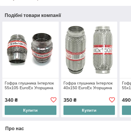
Подібні товари компанії
Гофра глушника Інтерлок
Гофра глушника Інтерлок
Гофр
55x105 EuroEx Угорщина
40x150 EuroEx Угорщина
55x1
340
350
490
₴
₴
Купити
Купити
Про нас