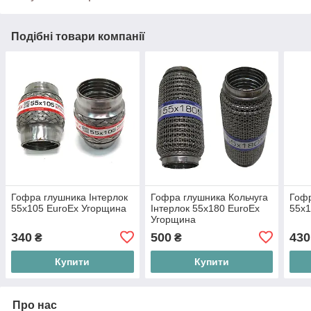
Подібні товари компанії
Гофра глушника Інтерлок
Гофра глушника Кольчуга
Гофр
55x105 EuroEx Угорщина
Інтерлок 55х180 EuroEx
55x1
Угорщина
340
500
430
₴
₴
Купити
Купити
Про нас