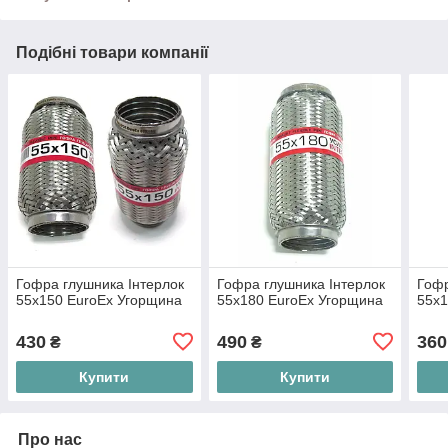
Подібні товари компанії
Гофра глушника Інтерлок
Гофра глушника Інтерлок
Гофр
55x150 EuroEx Угорщина
55x180 EuroEx Угорщина
55x1
430
490
360
₴
₴
Купити
Купити
Про нас