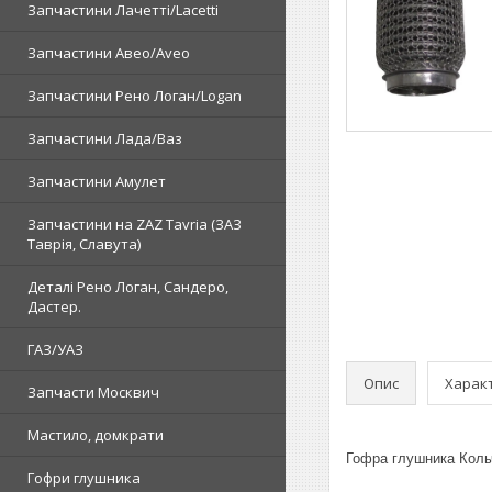
Запчастини Лачетті/Lacetti
Запчастини Авео/Aveo
Запчастини Рено Логан/Logan
Запчастини Лада/Ваз
Запчастини Амулет
Запчастини на ZAZ Tavria (ЗАЗ
Таврія, Славута)
Деталі Рено Логан, Сандеро,
Дастер.
ГАЗ/УАЗ
Опис
Харак
Запчасти Москвич
Мастило, домкрати
Гофра глушника Коль
Гофри глушника