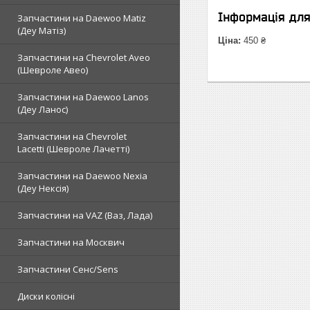
Інформація дл
Запчастини на Daewoo Matiz
(Деу Матіз)
Ціна:
450 ₴
Запчастини на Chevrolet Aveo
(Шевроле Авео)
Запчастини на Daewoo Lanos
(Деу Ланос)
Запчастини на Chevrolet
Lacetti (Шевроле Лачетті)
Запчастини на Daewoo Nexia
(Деу Нексія)
Запчастини на VAZ (Ваз, Лада)
Запчастини на Москвич
Запчастини Сенс/Sens
Диски колісні