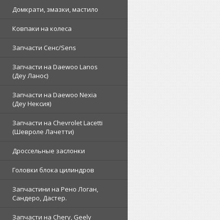
Домкрати, змазки, мастило
Ковпаки на колеса
Запчасти Сенс/Sens
Запчасти на Daewoo Lanos
(Деу Ланос)
Запчасти на Daewoo Nexia
(Деу Нексия)
Запчасти на Chevrolet Lacetti
(Шевроле Лачетти)
Дроссельные заслонки
Головки блока цилиндров
Запчастини на Рено Логан,
Сандеро, Дастер.
Запчасти на Chery, Geely