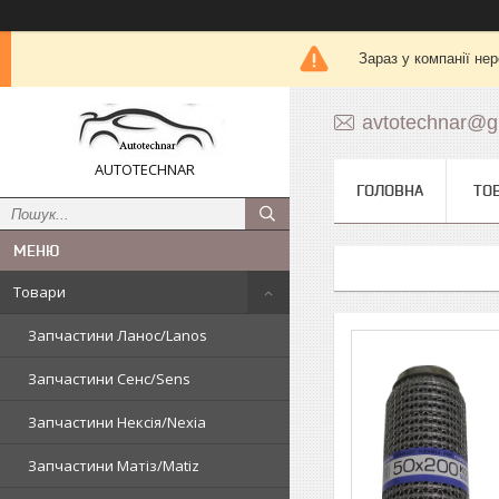
Зараз у компанії не
avtotechnar@g
AUTOTECHNAR
ГОЛОВНА
ТО
Товари
Запчастини Ланос/Lanos
Запчастини Сенс/Sens
Запчастини Нексія/Nexia
Запчастини Матіз/Matiz