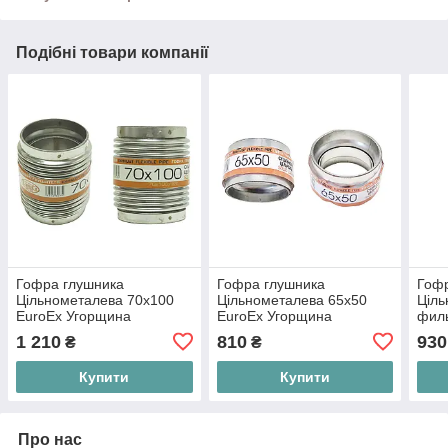
Подібні товари компанії
Гофра глушника
Гофра глушника
Гоф
Цільнометалева 70x100
Цільнометалева 65x50
Ціль
EuroEx Угорщина
EuroEx Угорщина
фил
Уго
1 210
810
930
₴
₴
Купити
Купити
Про нас