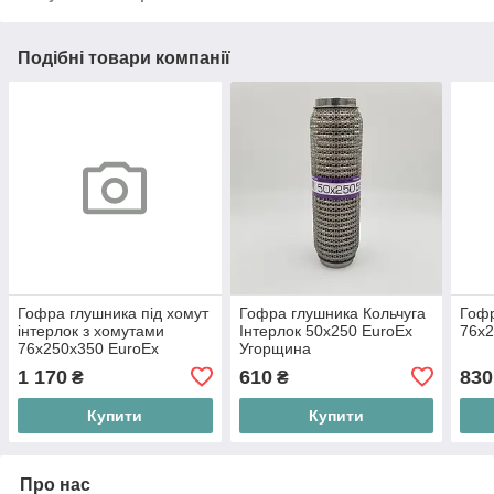
Подібні товари компанії
Гофра глушника під хомут
Гофра глушника Кольчуга
Гофр
інтерлок з хомутами
Інтерлок 50х250 EuroEx
76x2
76x250x350 EuroEx
Угорщина
Угорщина
1 170
610
830
₴
₴
Купити
Купити
Про нас