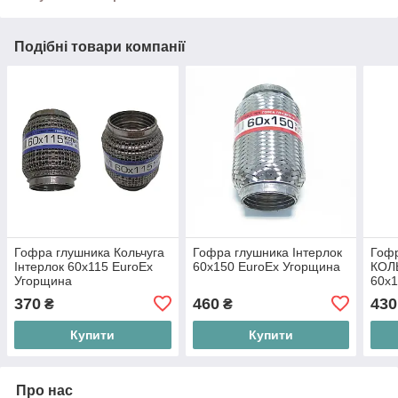
Подібні товари компанії
Гофра глушника Кольчуга
Гофра глушника Інтерлок
Гоф
Інтерлок 60х115 EuroEx
60x150 EuroEx Угорщина
КОЛЬ
Угорщина
60x1
370
460
430
₴
₴
Купити
Купити
Про нас