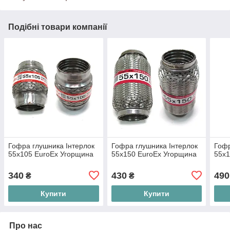
Подібні товари компанії
Гофра глушника Інтерлок
Гофра глушника Інтерлок
Гофр
55x105 EuroEx Угорщина
55x150 EuroEx Угорщина
55x1
340
430
490
₴
₴
Купити
Купити
Про нас