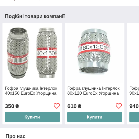
Подібні товари компанії
Гофра глушника Інтерлок
Гофра глушника Інтерлок
Гофр
40x150 EuroEx Угорщина
80x120 EuroEx Угорщина
90x1
350
610
940
₴
₴
Купити
Купити
Про нас