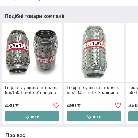
Подібні товари компанії
Гофра глушника Інтерлок
Гофра глушника Інтерлок
Гофр
55x150 EuroEx Угорщина
55x180 EuroEx Угорщина
55x1
430
490
360
₴
₴
Купити
Купити
Про нас