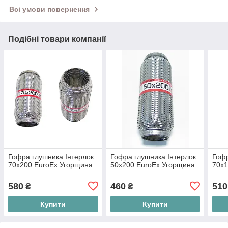
Всі умови повернення
Подібні товари компанії
Гофра глушника Інтерлок
Гофра глушника Інтерлок
Гофр
70x200 EuroEx Угорщина
50x200 EuroEx Угорщина
70x1
580
460
510
₴
₴
Купити
Купити