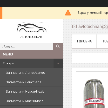
Зараз у компанії не
avtotechnar@g
AUTOTECHNAR
ГОЛОВНА
ТО
Товари
Запчастини Ланос/Lanos
Запчастини Сенс/Sens
Запчастини Нексія/Nexia
Запчастини Матіз/Matiz