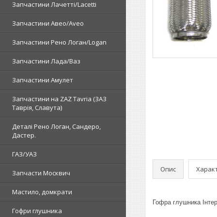
Запчастини Лачетті/Lacetti
Запчастини Авео/Aveo
Запчастини Рено Логан/Logan
Запчастини Лада/Ваз
Запчастини Амулет
Запчастини на ZAZ Tavria (ЗАЗ
Таврія, Славута)
Деталі Рено Логан, Сандеро,
Дастер.
ГАЗ/УАЗ
Опис
Харак
Запчасти Москвич
Мастило, домкрати
Гофра глушника Інте
Гофри глушника