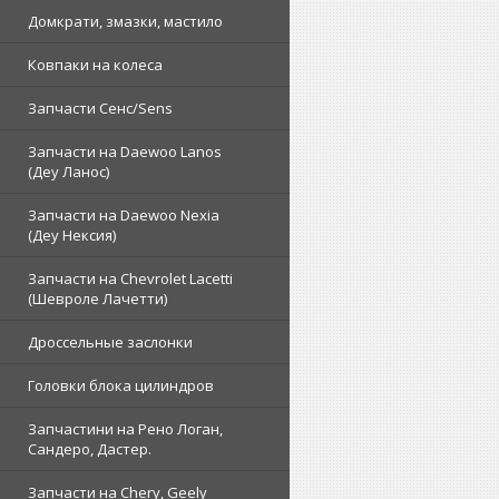
Домкрати, змазки, мастило
Ковпаки на колеса
Запчасти Сенс/Sens
Запчасти на Daewoo Lanos
(Деу Ланос)
Запчасти на Daewoo Nexia
(Деу Нексия)
Запчасти на Chevrolet Lacetti
(Шевроле Лачетти)
Дроссельные заслонки
Головки блока цилиндров
Запчастини на Рено Логан,
Сандеро, Дастер.
Запчасти на Chery, Geely