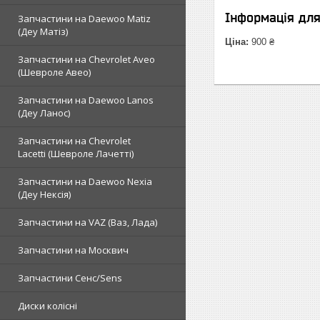
Інформація дл
Запчастини на Daewoo Matiz
(Деу Матіз)
Ціна:
900 ₴
Запчастини на Chevrolet Aveo
(Шевроле Авео)
Запчастини на Daewoo Lanos
(Деу Ланос)
Запчастини на Chevrolet
Lacetti (Шевроле Лачетті)
Запчастини на Daewoo Nexia
(Деу Нексія)
Запчастини на VAZ (Ваз, Лада)
Запчастини на Москвич
Запчастини Сенс/Sens
Диски колісні