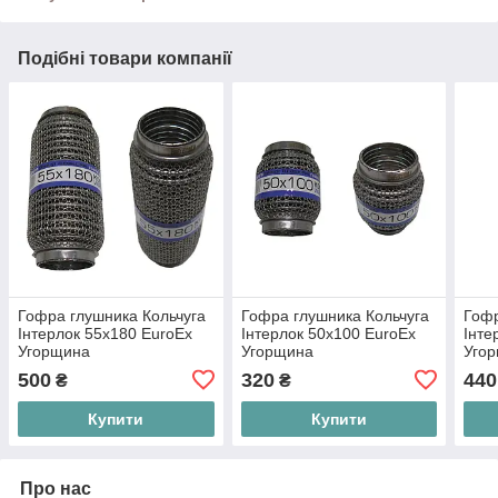
Подібні товари компанії
Гофра глушника Кольчуга
Гофра глушника Кольчуга
Гофр
Інтерлок 55х180 EuroEx
Інтерлок 50х100 EuroEx
Інте
Угорщина
Угорщина
Уго
500
320
440
₴
₴
Купити
Купити
Про нас