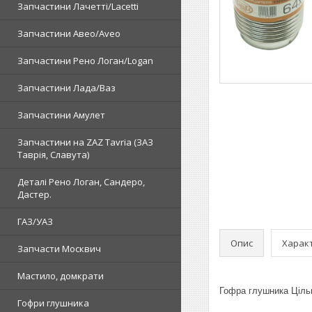
Запчастини Лачетті/Lacetti
Запчастини Авео/Aveo
Запчастини Рено Логан/Logan
Запчастини Лада/Ваз
Запчастини Амулет
Запчастини на ZAZ Tavria (ЗАЗ
Таврія, Славута)
Деталі Рено Логан, Сандеро,
Дастер.
ГАЗ/УАЗ
Опис
Харак
Запчасти Москвич
Мастило, домкрати
Гофра глушника Ціль
Гофри глушника