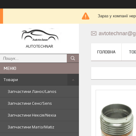
Зараз у компанії не
avtotechnar@g
AUTOTECHNAR
ГОЛОВНА
ТО
Товари
Запчастини Ланос/Lanos
Запчастини Сенс/Sens
Запчастини Нексія/Nexia
Запчастини Матіз/Matiz