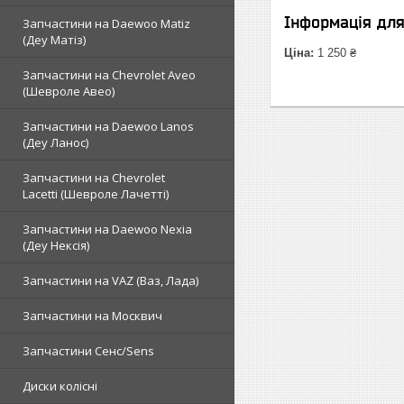
Інформація дл
Запчастини на Daewoo Matiz
(Деу Матіз)
Ціна:
1 250 ₴
Запчастини на Chevrolet Aveo
(Шевроле Авео)
Запчастини на Daewoo Lanos
(Деу Ланос)
Запчастини на Chevrolet
Lacetti (Шевроле Лачетті)
Запчастини на Daewoo Nexia
(Деу Нексія)
Запчастини на VAZ (Ваз, Лада)
Запчастини на Москвич
Запчастини Сенс/Sens
Диски колісні