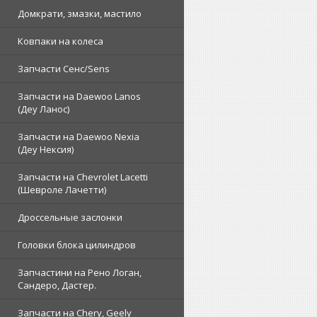
Домкрати, змазки, мастило
Ковпаки на колеса
Запчасти Сенс/Sens
Запчасти на Daewoo Lanos
(Деу Ланос)
Запчасти на Daewoo Nexia
(Деу Нексия)
Запчасти на Chevrolet Lacetti
(Шевроле Лачетти)
Дроссельные заслонки
Головки блока цилиндров
Запчастини на Рено Логан,
Сандеро, Дастер.
Запчасти на Chery, Geely