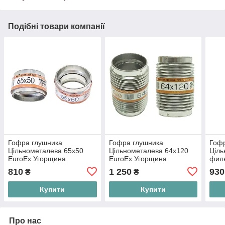
Подібні товари компанії
Гофра глушника
Гофра глушника
Гоф
Цільнометалева 65x50
Цільнометалева 64x120
Ціль
EuroEx Угорщина
EuroEx Угорщина
фил
Уго
810
1 250
930
₴
₴
Купити
Купити
Про нас