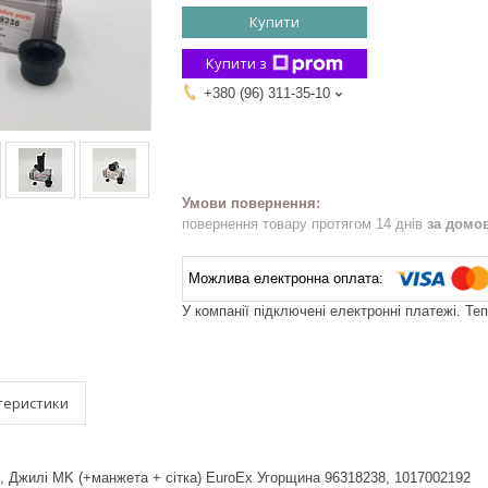
Купити
Купити з
+380 (96) 311-35-10
повернення товару протягом 14 днів
за домо
У компанії підключені електронні платежі. Те
теристики
 Джилі MK (+манжета + сітка) EuroEx Угорщина 96318238, 1017002192