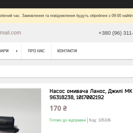
робочий час. Замовлення та повідомлення будуть оброблені з 09:00 найбли
mail.com
+380 (96) 311
ВАРИ
ПРО НАС
КОНТАКТИ
Насос омивача Ланос, Джилі MK 
96318238, 1017002192
170 ₴
Готово до відправки
Код:
105106