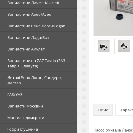
Запчастини Лачетті/Lacetti
Запчастини Авео/Aveo
Запчастини Рено Логан/Logan
Запчастини Лада/Ваз
Запчастини Амулет
Запчастини на ZAZ Tavria (ЗАЗ
Таврія, Славута)
Деталі Рено Логан, Сандеро,
Дастер.
ГАЗ/УАЗ
Запчасти Москвич
Опис
Харак
Мастило, домкрати
Гофри глушника
Насос омивача Ланос,