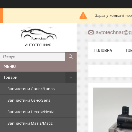
Зараз у компанії не
avtotechnar@g
AUTOTECHNAR
ГОЛОВНА
ТО
Товари
Запчастини Ланос/Lanos
Запчастини Сенс/Sens
Запчастини Нексія/Nexia
Запчастини Матіз/Matiz