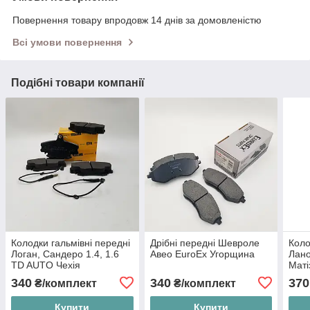
Повернення товару впродовж 14 днів за домовленістю
Всі умови повернення
Подібні товари компанії
Колодки гальмівні передні
Дрібні передні Шевроле
Коло
Логан, Сандеро 1.4, 1.6
Авео EuroEx Угорщина
Лано
TD AUTO Чехія
Мат
6001547619, 6001547911
Чехі
340
340
370
₴/комплект
₴/комплект
Купити
Купити