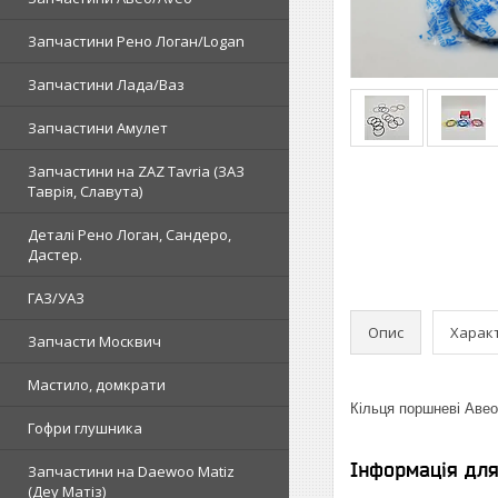
Запчастини Рено Логан/Logan
Запчастини Лада/Ваз
Запчастини Амулет
Запчастини на ZAZ Tavria (ЗАЗ
Таврія, Славута)
Деталі Рено Логан, Сандеро,
Дастер.
ГАЗ/УАЗ
Опис
Харак
Запчасти Москвич
Мастило, домкрати
Кільця поршневі Авео
Гофри глушника
Інформація дл
Запчастини на Daewoo Matiz
(Деу Матіз)