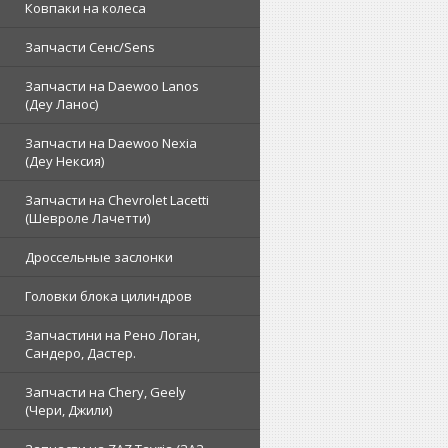
Ковпаки на колеса
Запчасти Сенс/Sens
Запчасти на Daewoo Lanos
(Деу Ланос)
Запчасти на Daewoo Nexia
(Деу Нексия)
Запчасти на Chevrolet Lacetti
(Шевроле Лачетти)
Дроссельные заслонки
Головки блока цилиндров
Запчастини на Рено Логан,
Сандеро, Дастер.
Запчасти на Chery, Geely
(Чери, Джили)