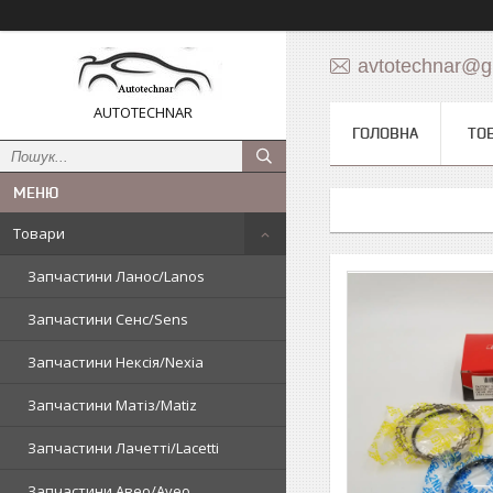
avtotechnar@g
AUTOTECHNAR
ГОЛОВНА
ТО
Товари
Запчастини Ланос/Lanos
Запчастини Сенс/Sens
Запчастини Нексія/Nexia
Запчастини Матіз/Matiz
Запчастини Лачетті/Lacetti
Запчастини Авео/Aveo