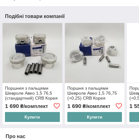
Подібні товари компанії
Поршнея з пальцями
Поршня з пальцями
Пор
Шевроле Авео 1,5 76,5
Шевроле Авео 1,5 76,75
Шевр
(стандартний) CRB Корея
(+0,25) CRB Корея
(+0,
1 690
1 690
1 5
₴/комплект
₴/комплект
Купити
Купити
Про нас