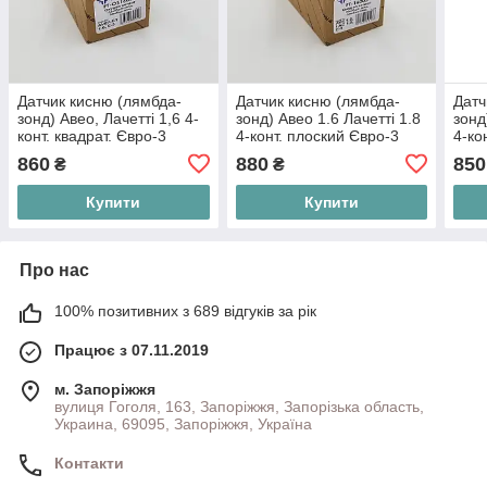
Датчик кисню (лямбда-
Датчик кисню (лямбда-
Датч
зонд) Авео, Лачетті 1,6 4-
зонд) Авео 1.6 Лачетті 1.8
зонд
конт. квадрат. Євро-3
4-конт. плоский Євро-3
4-ко
FRANNTECH Туреччина
FRANNTECH Туреччина
FRA
860
880
850
₴
₴
96291099
96394003
963
Купити
Купити
Про нас
100% позитивних з 689 відгуків за рік
Працює з 07.11.2019
м. Запоріжжя
вулиця Гоголя, 163, Запоріжжя, Запорізька область,
Украина, 69095, Запоріжжя, Україна
Контакти