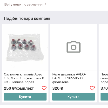
Всі умови повернення
Подібні товари компанії
Сальники клапанів Aveo
Реле двірників AVEO-
Пере
1.6, Matiz 1.0 (комплект 8
LACETTI 96550530
світ
шт.) Genuine Корея
фіолетове
Кор
24405819
250
320
370
₴/комплект
₴
Купити
Купити