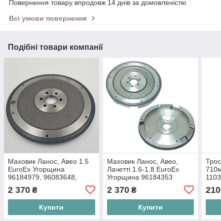
Повернення товару впродовж 14 днів за домовленістю
Всі умови повернення
Подібні товари компанії
Маховик Ланос, Авео 1.5
Маховик Ланос, Авео,
Трос
EuroEx Угорщина
Лачетті 1.6-1.8 EuroEx
710м
96184979, 96083648,
Угорщина 96184353
1103
96183248
2 370
2 370
210
₴
₴
Купити
Купити